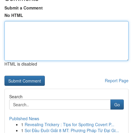
Submit a Comment
No HTML
HTML is disabled
Report Page
Search
Go
Published News
1
Revealing Trickery : Tips for Spotting Covert P...
1
Soi Đầu Đuôi Giải 8 MT: Phương Pháp Từ Đại Gi...