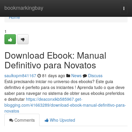
Home
bookmarkingbay
Togg
navi
Home
1
Download Ebook: Manual
Definitivo para Novatos
saulkxpm841167
81 days ago
News
Discuss
Está precisando iniciar no universo dos ebooks? Este guia
definitivo é perfeito para os iniciantes ! Aprenda tudo o que deve
saber para navegar no sistema de obter seus ebooks preferidos
e desfrutar
https://deaconxikb585967.get-
blogging.com/41663289/download-ebook-manual-definitivo-para-
novatos
Comments
Who Upvoted