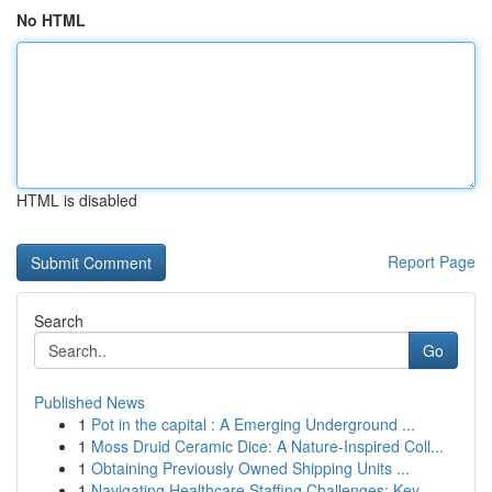
No HTML
HTML is disabled
Report Page
Search
Go
Published News
1
Pot in the capital : A Emerging Underground ...
1
Moss Druid Ceramic Dice: A Nature-Inspired Coll...
1
Obtaining Previously Owned Shipping Units ...
1
Navigating Healthcare Staffing Challenges: Key ...