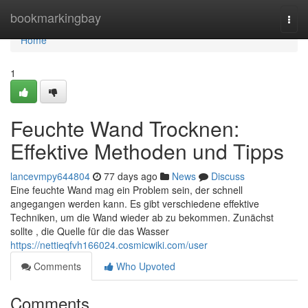
Home
bookmarkingbay
Togg
navi
Home
1
Feuchte Wand Trocknen:
Effektive Methoden und Tipps
lancevmpy644804
77 days ago
News
Discuss
Eine feuchte Wand mag ein Problem sein, der schnell
angegangen werden kann. Es gibt verschiedene effektive
Techniken, um die Wand wieder ab zu bekommen. Zunächst
sollte , die Quelle für die das Wasser
https://nettieqfvh166024.cosmicwiki.com/user
Comments
Who Upvoted
Comments