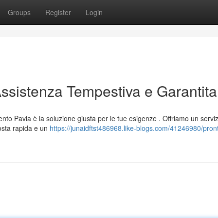
Groups
Register
Login
Assistenza Tempestiva e Garantita
nto Pavia è la soluzione giusta per le tue esigenze . Offriamo un serviz
osta rapida e un
https://junaidftst486968.like-blogs.com/41246980/pron