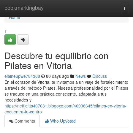
Home
bookmarkingbay
Togg
navi
Home
1
Descubre tu equilibrio con
Pilates en Vitoria
elaineupwe784368
80 days ago
News
Discuss
En el corazón de Vitoria, te invitamos a un viaje de fortalecimiento
a través del método Pilates. Nuestra profesionalidad por el Pilates
se traduce en una práctica consciente, adaptada a tus
necesidades y
https://nettieltts407631.blogoxo.com/40938645/pilates-en-vitoria-
encuentra-tu-centro
Comments
Who Upvoted