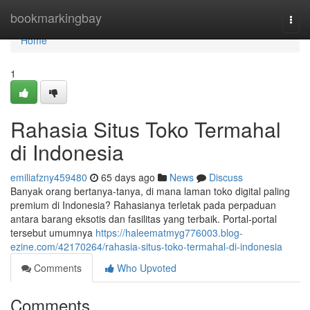
Home
bookmarkingbay
Togg
navi
Home
1
Rahasia Situs Toko Termahal
di Indonesia
emiliafzny459480
65 days ago
News
Discuss
Banyak orang bertanya-tanya, di mana laman toko digital paling
premium di Indonesia? Rahasianya terletak pada perpaduan
antara barang eksotis dan fasilitas yang terbaik. Portal-portal
tersebut umumnya
https://haleematmyg776003.blog-
ezine.com/42170264/rahasia-situs-toko-termahal-di-indonesia
Comments
Who Upvoted
Comments