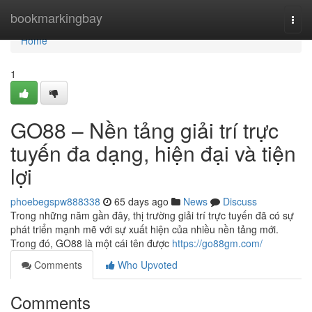
Home
bookmarkingbay
Togg
navi
Home
1
GO88 – Nền tảng giải trí trực
tuyến đa dạng, hiện đại và tiện
lợi
phoebegspw888338
65 days ago
News
Discuss
Trong những năm gần đây, thị trường giải trí trực tuyến đã có sự
phát triển mạnh mẽ với sự xuất hiện của nhiều nền tảng mới.
Trong đó, GO88 là một cái tên được
https://go88gm.com/
Comments
Who Upvoted
Comments