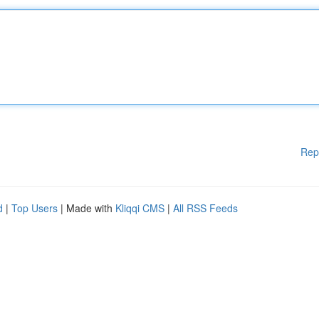
Rep
d
|
Top Users
| Made with
Kliqqi CMS
|
All RSS Feeds