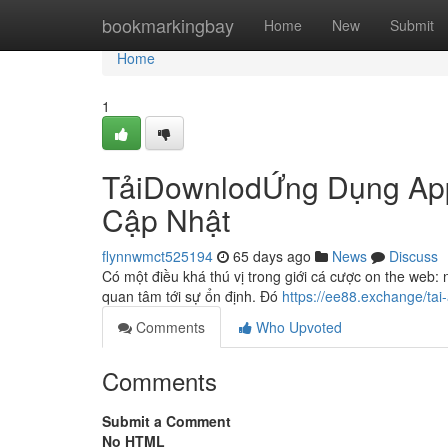
Home
bookmarkingbay
Home
New
Submit
Home
1
TảiDownlodỨng Dụng App
Cập Nhật
flynnwmct525194
65 days ago
News
Discuss
Có một điều khá thú vị trong giới cá cược on the web: 
quan tâm tới sự ổn định. Đó
https://ee88.exchange/tai
Comments
Who Upvoted
Comments
Submit a Comment
No HTML