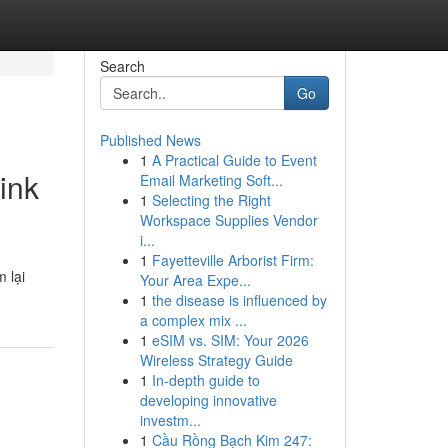
Search
Go
Published News
1
A Practical Guide to Event
ink
Email Marketing Soft...
1
Selecting the Right
Workspace Supplies Vendor
i...
1
Fayetteville Arborist Firm:
 lại
Your Area Expe...
1
the disease is influenced by
a complex mix ...
1
eSIM vs. SIM: Your 2026
Wireless Strategy Guide
1
In-depth guide to
developing innovative
investm...
1
Cầu Rồng Bạch Kim 247: