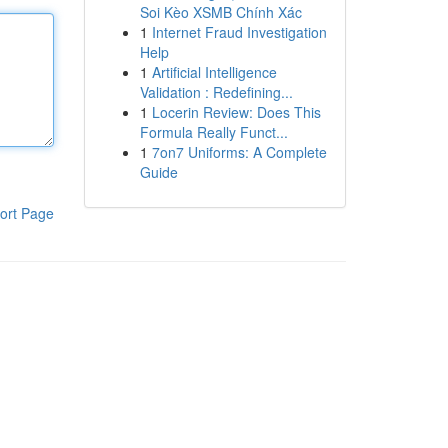
Soi Kèo XSMB Chính Xác
1
Internet Fraud Investigation
Help
1
Artificial Intelligence
Validation : Redefining...
1
Locerin Review: Does This
Formula Really Funct...
1
7on7 Uniforms: A Complete
Guide
ort Page