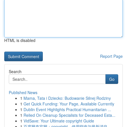
HTML is disabled
Report Page
Search
Go
Published News
1
Mama, Tata i Dziecko: Budowanie Silnej Rodziny
1
Get Quick Funding: Your Page, Available Currently
1
Dublin Event Highlights Practical Humanitarian ...
1
Relied On Cleanup Specialists for Deceased Esta...
1
VidSave: Your Ultimate copyright Guide
1
百度网盘官网：copyright、使用指南与最新消息