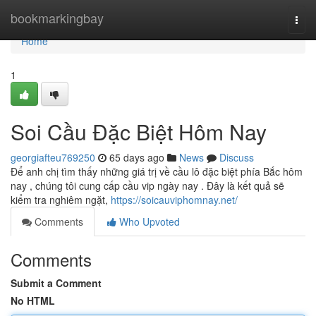
Home
bookmarkingbay
Togg
navi
Home
1
Soi Cầu Đặc Biệt Hôm Nay
georgiafteu769250
65 days ago
News
Discuss
Để anh chị tìm thấy những giá trị về cầu lô đặc biệt phía Bắc hôm
nay , chúng tôi cung cấp cầu vip ngày nay . Đây là kết quả sẽ
kiểm tra nghiêm ngặt,
https://soicauviphomnay.net/
Comments
Who Upvoted
Comments
Submit a Comment
No HTML