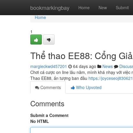
Home
bookmarkingbay
Home
New
Submit
Home
1
Thể thao EE88: Cổng Giả
margieckwd457201
64 days ago
News
Discus
Chơi cá cược on line lâu năm, mình khá nhạy với việc 
Thao EE88, ấn tượng ban đầu
https://joyceseoj8306
Comments
Who Upvoted
Comments
Submit a Comment
No HTML