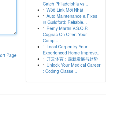
Catch Philadelphia vs...
1
W88 Link Mới Nhất
1
Auto Maintenance & Fixes
in Guildford: Reliable...
1
Rémy Martin V.S.O.P.
Cognac On Offer: Your
Comp...
1
Local Carpentry Your
Experienced Home Improve...
ort Page
1
开云体育：最新发展与趋势
1
Unlock Your Medical Career
: Coding Classe...