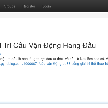
Groups
Register
Login
i Trí Cầu Vận Động Hàng Đầu
s
nhận ra đâu là nền tảng “được đầu tư thật” và đâu là kiểu làm cho có. 
21.gynoblog.com/40000671/cầu-vận-Động-ee88-cổng-giải-trí-thể-thao-