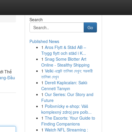
Search
Go
Published News
1
Aros Flytt & Städ AB –
Trygg flytt och städ i K...
1
Snag Some Blotter Art
Online - Stealthy Shipping
1
Velki এজেন্ট তালিকা দেখুন: সরকারী
Với Thể
তালিকা দেখুন
hàng-Đầu
1
Dereli Kaplıcaları: Saklı
Cenneti Tanıyın
1
Our Series: Our Story and
Future
1
Poľovnícky e-shop: Váš
komplexný zdroj pre poľo...
1
The Escorts: Your Guide to
Finding Companions
1
Watch NFL Streaming :