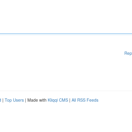
Rep
d
|
Top Users
| Made with
Kliqqi CMS
|
All RSS Feeds