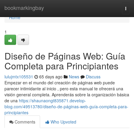
Home
bookmarkingbay
Togg
navi
Home
1
Diseño de Páginas Web: Guía
Completa para Principiantes
lulujmtx105531
65 days ago
News
Discuss
Empezar en el mundo del creación de páginas web puede
parecer intimidante al inicio , pero esta manual te ofrecerá una
visión general completa. Aprenderás sobre la organización básica
de una
https://shaunaongt835871.develop-
blog.com/49513780/diseño-de-páginas-web-guía-completa-para-
principiantes
Comments
Who Upvoted