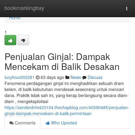
Home
bookmarkingbay
Togg
navi
Home
1
Penjualan Ginjal: Dampak
Mencekam di Balik Desakan
lucyfovu002281
63 days ago
News
Discuss
Fenomena perdagangan ginjal ini menghadirkan sebuah dram
kelam, di balik kebutuhan mendesak seseorang untuk mencari
dana. Praktik tidak sah ini, yang kerap berlangsung secara diam-
diam , mengeksploitasi
https://xanderdnhi423154.thechapblog.com/40390485/penjualan-
ginjal-dampak-mencekam-di-balik-permintaan
Comments
Who Upvoted