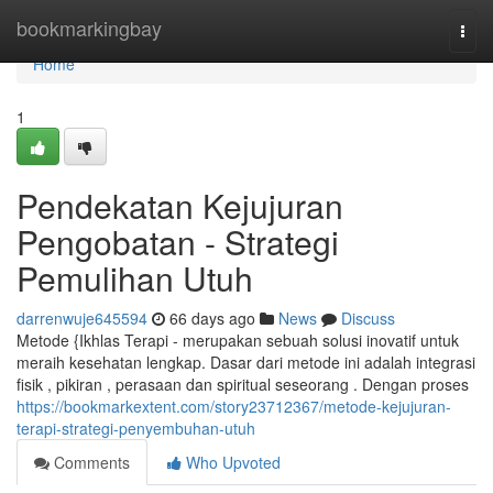
Home
bookmarkingbay
Togg
navi
Home
1
Pendekatan Kejujuran
Pengobatan - Strategi
Pemulihan Utuh
darrenwuje645594
66 days ago
News
Discuss
Metode {Ikhlas Terapi - merupakan sebuah solusi inovatif untuk
meraih kesehatan lengkap. Dasar dari metode ini adalah integrasi
fisik , pikiran , perasaan dan spiritual seseorang . Dengan proses
https://bookmarkextent.com/story23712367/metode-kejujuran-
terapi-strategi-penyembuhan-utuh
Comments
Who Upvoted