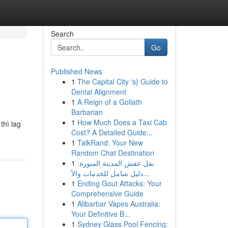
Search
Go
Published News
1
The Capital City 's} Guide to
Dental Alignment
1
A Reign of a Goliath
Barbarian
1
How Much Does a Taxi Cab
thì lag
Cost? A Detailed Guide...
1
TalkRand: Your New
Random Chat Destination
1
نقل عفش المدينة المنورة:
دليل شامل للخدمات والأ...
1
Ending Gout Attacks: Your
Comprehensive Guide
1
Alibarbar Vapes Australia:
Your Definitive B...
1
Sydney Glass Pool Fencing: