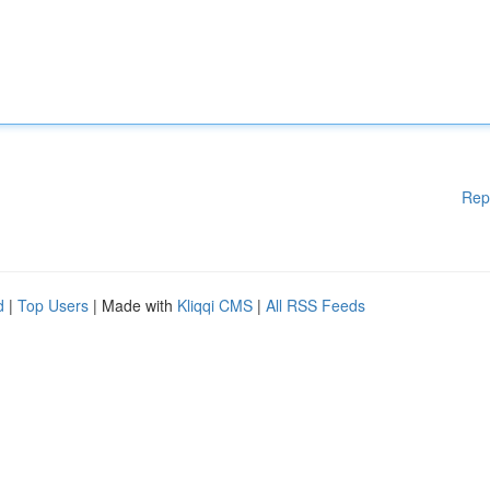
Rep
d
|
Top Users
| Made with
Kliqqi CMS
|
All RSS Feeds