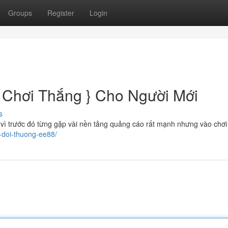
Groups
Register
Login
Chơi Thắng } Cho Người Mới
s
vì trước đó từng gặp vài nền tảng quảng cáo rất mạnh nhưng vào chơi 
a-doi-thuong-ee88/