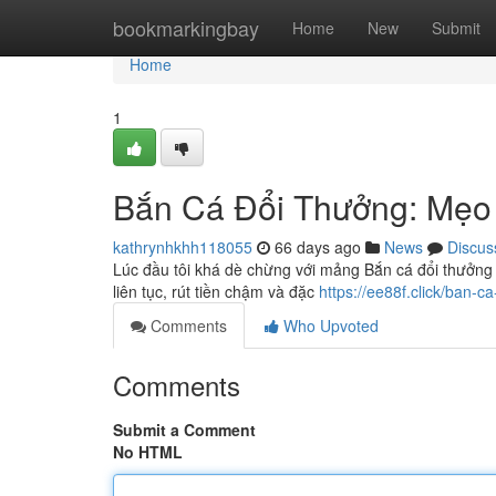
Home
bookmarkingbay
Home
New
Submit
Home
1
Bắn Cá Đổi Thưởng: Mẹo 
kathrynhkhh118055
66 days ago
News
Discus
Lúc đầu tôi khá dè chừng với mảng Bắn cá đổi thưởng 
liên tục, rút tiền chậm và đặc
https://ee88f.click/ban-c
Comments
Who Upvoted
Comments
Submit a Comment
No HTML