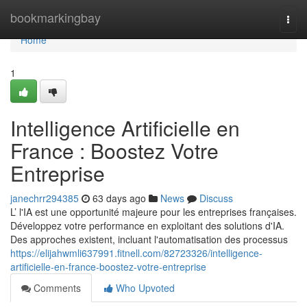
Home
bookmarkingbay
Togg
navi
Home
1
Intelligence Artificielle en
France : Boostez Votre
Entreprise
janechrr294385
63 days ago
News
Discuss
L’ l'IA est une opportunité majeure pour les entreprises françaises.
Développez votre performance en exploitant des solutions d'IA.
Des approches existent, incluant l'automatisation des processus
https://elijahwmli637991.fitnell.com/82723326/intelligence-
artificielle-en-france-boostez-votre-entreprise
Comments
Who Upvoted