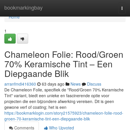
Home
bookmarkingbay
Togg
navi
Home
1
Chameleon Folie: Rood/Groen
70% Keramische Tint – Een
Diepgaande Blik
arranfmdi416360
63 days ago
News
Discuss
De Chameleon Folie, specifiek de "Rood/Groen 70% Keramische
Tint" variant, biedt een unieke en fascinerende optie voor
projecten die een bijzondere afwerking vereisen. Dit is geen
gewone verf of coating; het is een
https://bookmarklogin.com/story21575923/chameleon-folie-rood-
groen-70-keramische-tint-een-diepgaande-blik
Comments
Who Upvoted