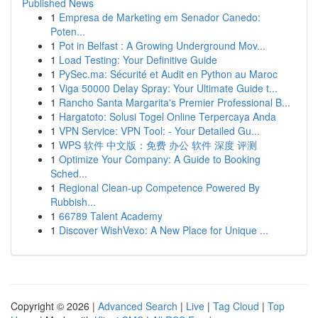
Published News
1
Empresa de Marketing em Senador Canedo:
Poten...
1
Pot in Belfast : A Growing Underground Mov...
1
Load Testing: Your Definitive Guide
1
PySec.ma: Sécurité et Audit en Python au Maroc
1
Viga 50000 Delay Spray: Your Ultimate Guide t...
1
Rancho Santa Margarita's Premier Professional B...
1
Hargatoto: Solusi Togel Online Terpercaya Anda
1
VPN Service: VPN Tool: - Your Detailed Gu...
1
WPS 软件 中文版：免费 办公 软件 深度 评测
1
Optimize Your Company: A Guide to Booking
Sched...
1
Regional Clean-up Competence Powered By
Rubbish...
1
66789 Talent Academy
1
Discover WishVexo: A New Place for Unique ...
Copyright © 2026 |
Advanced Search
|
Live
|
Tag Cloud
|
Top