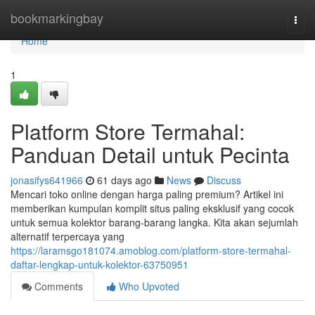
Home
bookmarkingbay
Togg
navi
Home
1
Platform Store Termahal:
Panduan Detail untuk Pecinta
jonasifys641966
61 days ago
News
Discuss
Mencari toko online dengan harga paling premium? Artikel ini
memberikan kumpulan komplit situs paling eksklusif yang cocok
untuk semua kolektor barang-barang langka. Kita akan sejumlah
alternatif terpercaya yang
https://laramsgo181074.amoblog.com/platform-store-termahal-
daftar-lengkap-untuk-kolektor-63750951
Comments
Who Upvoted