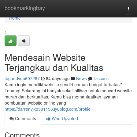
Home
bookmarkingbay
Togg
navi
Home
1
Mendesain Website
Terjangkau dan Kualitas
tegandvdp607267
64 days ago
News
Discuss
Kamu ingin memiliki website sendiri namun budget terbatas?
Tenang! Sekarang ini banyak sekali pilihan untuk mencari website
murah dan berkualitas. Kamu bisa memanfaatkan layanan
pembuatan website online yang
https://darrenvjxo581156.iyublog.com/profile
Comments
Who Upvoted
Comments