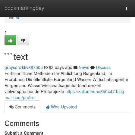
Home
bookmarkingbay
Togg
navi
Home
1
```text
graysonzkkv887505
62 days ago
News
Discuss
Fortschrittliche Methoden für Abdichtung Burgenland: im
Erprobung Die öffentliche Burgenland Wasser Wirtschaftsagentur
Burgenland Wasserwirtschaftsagentur führt derzeit
vielversprechende Pilotprojekte
https://kallumhunq350447.blog-
mall.com/profile
Comments
Who Upvoted
Comments
Submit a Comment