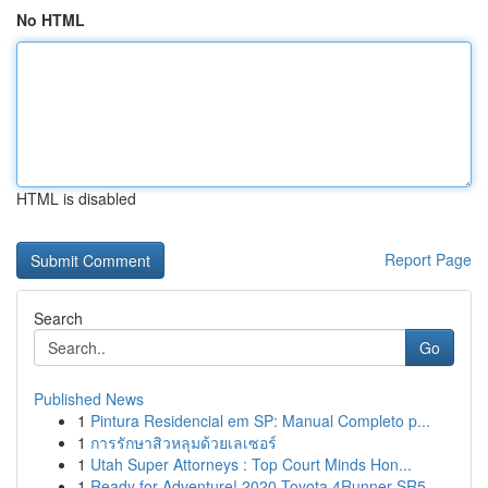
No HTML
HTML is disabled
Report Page
Search
Go
Published News
1
Pintura Residencial em SP: Manual Completo p...
1
การรักษาสิวหลุมด้วยเลเซอร์
1
Utah Super Attorneys : Top Court Minds Hon...
1
Ready for Adventure! 2020 Toyota 4Runner SR5