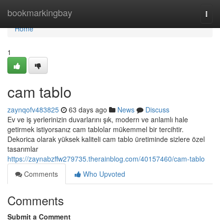
Home
bookmarkingbay
Togg
navi
Home
1
cam tablo
zaynqofv483825
63 days ago
News
Discuss
Ev ve iş yerlerinizin duvarlarını şık, modern ve anlamlı hale
getirmek istiyorsanız cam tablolar mükemmel bir tercihtir.
Dekorica olarak yüksek kaliteli cam tablo üretiminde sizlere özel
tasarımlar
https://zaynabzffw279735.therainblog.com/40157460/cam-tablo
Comments
Who Upvoted
Comments
Submit a Comment