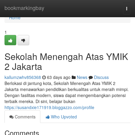
Home
bookmarkingbay
Togg
navi
Home
1
Sekolah Menengah Atas YMIK
2 Jakarta
kallumzwhv856368
63 days ago
News
Discuss
Berlokasi di jantung kota, Sekolah Menengah Atas YMIK 2
Jakarta menawarkan pendidikan berkualitas untuk meraih mimpi.
Dengan fasilitas modern, siswa dapat mengembangkan potensi
terbaik mereka. Di sini, belajar bukan
https://susandxie171919.bloggazzo.com/profile
Comments
Who Upvoted
Comments