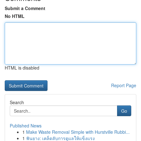
Submit a Comment
No HTML
HTML is disabled
Report Page
Search
Go
Published News
1
Make Waste Removal Simple with Hurstville Rubbi...
1
ฟันยาง: เคล็ดลับการดูแลให้แข็งแรง