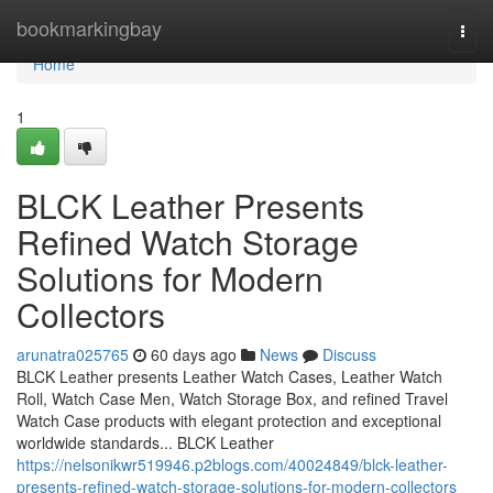
Home
bookmarkingbay
Togg
navi
Home
1
BLCK Leather Presents
Refined Watch Storage
Solutions for Modern
Collectors
arunatra025765
60 days ago
News
Discuss
BLCK Leather presents Leather Watch Cases, Leather Watch
Roll, Watch Case Men, Watch Storage Box, and refined Travel
Watch Case products with elegant protection and exceptional
worldwide standards... BLCK Leather
https://nelsonikwr519946.p2blogs.com/40024849/blck-leather-
presents-refined-watch-storage-solutions-for-modern-collectors