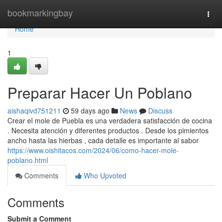
Home
bookmarkingbay
Togg
navi
Home
1
Preparar Hacer Un Poblano
aishaqivd751211
59 days ago
News
Discuss
Crear el mole de Puebla es una verdadera satisfacción de cocina
. Necesita atención y diferentes productos . Desde los pimientos
ancho hasta las hierbas , cada detalle es importante al sabor
https://www.oishitacos.com/2024/06/como-hacer-mole-
poblano.html
Comments
Who Upvoted
Comments
Submit a Comment