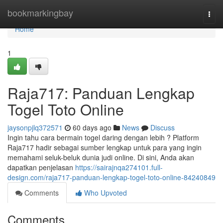
Home
bookmarkingbay
Togg
navi
Home
1
Raja717: Panduan Lengkap
Togel Toto Online
jaysonpjlq372571
60 days ago
News
Discuss
Ingin tahu cara bermain togel daring dengan lebih ? Platform
Raja717 hadir sebagai sumber lengkap untuk para yang ingin
memahami seluk-beluk dunia judi online. Di sini, Anda akan
dapatkan penjelasan
https://sairajnqa274101.full-
design.com/raja717-panduan-lengkap-togel-toto-online-84240849
Comments
Who Upvoted
Comments