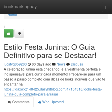
Home
bookmarkingbay
Togg
navi
Home
1
Estilo Festa Junina: O Guia
Definitivo para se Destacar!
lucsfvg859263
60 days ago
News
Discuss
A celebração junina está chegando, e a vestimenta perfeita é
indispensável para curtir cada momento! Prepare-se para um
passo a passo completo com dicas de looks incríveis que vão te
encantar na
https://idaxwxz148425.dailyhitblog.com/47154318/looks-festa-
junina-guia-completo-para-arrasar
Comments
Who Upvoted