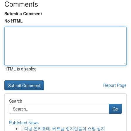
Comments
Submit a Comment
No HTML
HTML is disabled
Report Page
Search
Go
Published News
1
다낭 돈키호테: 베트남 현지인들의 쇼핑 성지