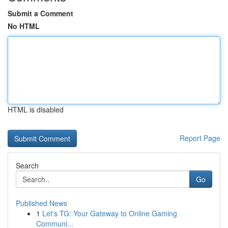
Submit a Comment
No HTML
HTML is disabled
Report Page
Search
Go
Published News
1
Let's TG: Your Gateway to Online Gaming
Communi...