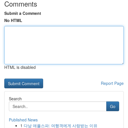
Comments
Submit a Comment
No HTML
HTML is disabled
Report Page
Search
Go
Published News
1
다낭 애플스파: 여행객에게 사랑받는 이유