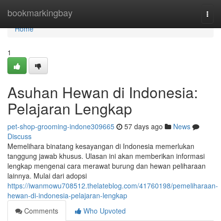
Home
bookmarkingbay
Togg
navi
Home
1
Asuhan Hewan di Indonesia:
Pelajaran Lengkap
pet-shop-grooming-indone309665
57 days ago
News
Discuss
Memelihara binatang kesayangan di Indonesia memerlukan
tanggung jawab khusus. Ulasan ini akan memberikan informasi
lengkap mengenai cara merawat burung dan hewan peliharaan
lainnya. Mulai dari adopsi
https://iwanmowu708512.thelateblog.com/41760198/pemeliharaan-
hewan-di-indonesia-pelajaran-lengkap
Comments
Who Upvoted