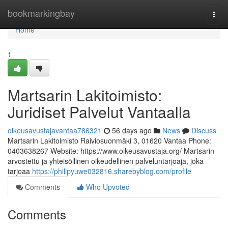
Home
bookmarkingbay
Togg
navi
Home
1
Martsarin Lakitoimisto:
Juridiset Palvelut Vantaalla
oikeusavustajavantaa786321
56 days ago
News
Discuss
Martsarin Lakitoimisto Raiviosuonmäki 3, 01620 Vantaa Phone:
0403638267 Website: https://www.oikeusavustaja.org/ Martsarin
arvostettu ja yhteisöllinen oikeudellinen palveluntarjoaja, joka
tarjoaa
https://philipyuwe032816.sharebyblog.com/profile
Comments
Who Upvoted
Comments