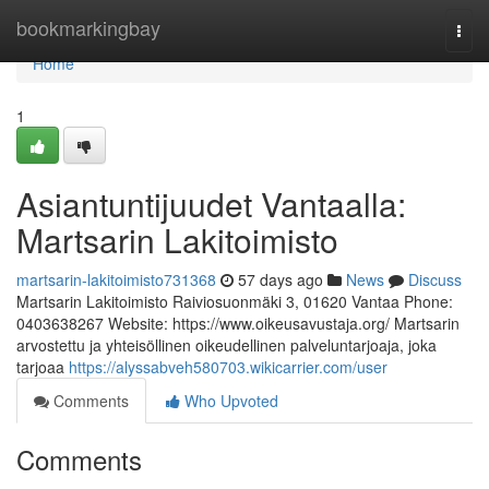
Home
bookmarkingbay
Togg
navi
Home
1
Asiantuntijuudet Vantaalla:
Martsarin Lakitoimisto
martsarin-lakitoimisto731368
57 days ago
News
Discuss
Martsarin Lakitoimisto Raiviosuonmäki 3, 01620 Vantaa Phone:
0403638267 Website: https://www.oikeusavustaja.org/ Martsarin
arvostettu ja yhteisöllinen oikeudellinen palveluntarjoaja, joka
tarjoaa
https://alyssabveh580703.wikicarrier.com/user
Comments
Who Upvoted
Comments