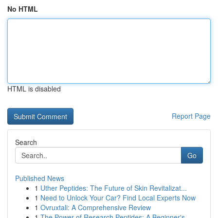
No HTML
HTML is disabled
Report Page
Search
Go
Published News
1
Uther Peptides: The Future of Skin Revitalizat...
1
Need to Unlock Your Car? Find Local Experts Now
1
Ovruxtali: A Comprehensive Review
1
The Power of Research Peptides: A Beginner's