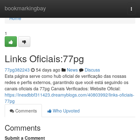
Home
bookmarkingbay
Togg
navi
Home
1
Links Oficiais:77pg
77pg382243
54 days ago
News
Discuss
Esta página serve como hub oficial de verificação das nossas
redes e perfis externos, garantindo que você está seguindo os
canais oficiais da 77pg Canais Verificados: Website Oficial:
https://inesdbbf311423.dreamyblogs.com/40803992/links-oficiais-
77pg
Comments
Who Upvoted
Comments
Submit a Comment