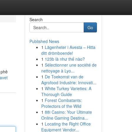
Search
Go
Published News
1
Lägenheter i Avesta – Hitta
ditt drömboende!
1
123b là như thế nào?
1
Sélectionner une société de
nettoyage à Lyo...
 phê
1
De Toekomst van de
avet
Agrofood Industrie: Innovati...
1
White Turkey Varieties: A
Thorough Guide
1
Forest Combatants:
Protectors of the Wild
1
88i Casino: Your Ultimate
Online Gaming Destina...
1
Locating the Right Office
Equipment Vendor...