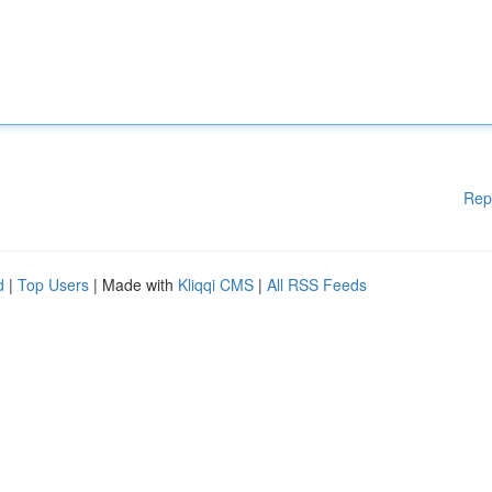
Rep
d
|
Top Users
| Made with
Kliqqi CMS
|
All RSS Feeds