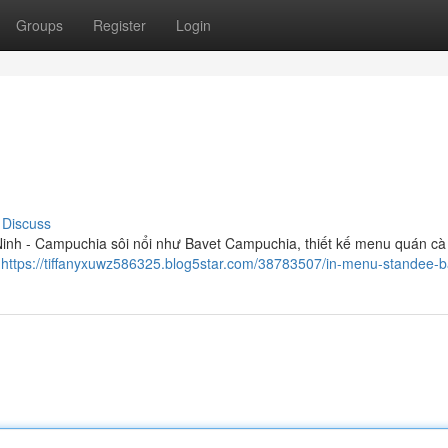
Groups
Register
Login
Discuss
inh - Campuchia sôi nổi như Bavet Campuchia, thiết kế menu quán cà
u
https://tiffanyxuwz586325.blog5star.com/38783507/in-menu-standee-b