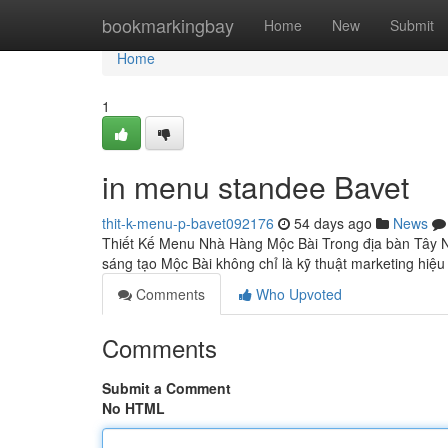
Home
bookmarkingbay
Home
New
Submit
Home
1
in menu standee Bavet
thit-k-menu-p-bavet092176
54 days ago
News
Thiết Kế Menu Nhà Hàng Mộc Bài Trong địa bàn Tây N
sáng tạo Mộc Bài không chỉ là kỹ thuật marketing hiệ
Comments
Who Upvoted
Comments
Submit a Comment
No HTML