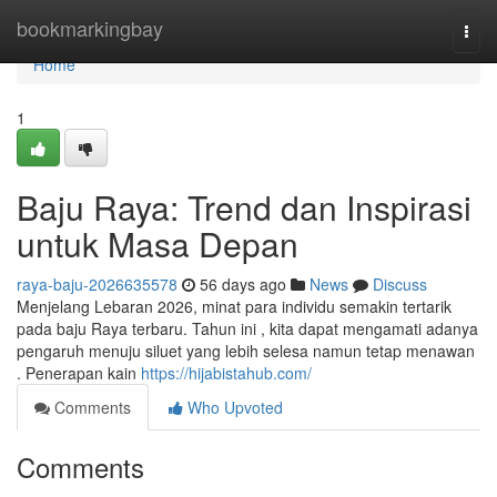
Home
bookmarkingbay
Togg
navi
Home
1
Baju Raya: Trend dan Inspirasi
untuk Masa Depan
raya-baju-2026635578
56 days ago
News
Discuss
Menjelang Lebaran 2026, minat para individu semakin tertarik
pada baju Raya terbaru. Tahun ini , kita dapat mengamati adanya
pengaruh menuju siluet yang lebih selesa namun tetap menawan
. Penerapan kain
https://hijabistahub.com/
Comments
Who Upvoted
Comments