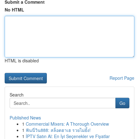
Submit a Comment
No HTML
HTML is disabled
Report Page
Search
Go
Published News
1
Commercial Mixers: A Thorough Overview
1
ฟันนี่วิน888: สล็อตฮาเฮ รวยไม่ยั้ง!
1
İPTV Satın Al: En İyi Seçenekler ve Fiyatlar