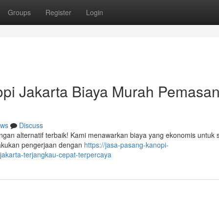
Groups
Register
Login
opi Jakarta Biaya Murah Pemasa
ws
Discuss
ngan alternatif terbaik! Kami menawarkan biaya yang ekonomis untuk s
lakukan pengerjaan dengan
https://jasa-pasang-kanopi-
akarta-terjangkau-cepat-terpercaya