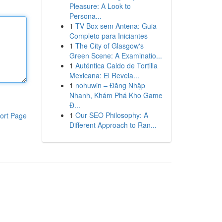
Pleasure: A Look to
Persona...
1
TV Box sem Antena: Guia
Completo para Iniciantes
1
The City of Glasgow's
Green Scene: A Examinatio...
1
Auténtica Caldo de Tortilla
Mexicana: El Revela...
1
nohuwin – Đăng Nhập
Nhanh, Khám Phá Kho Game
Đ...
1
Our SEO Philosophy: A
ort Page
Different Approach to Ran...