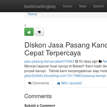
Home
bookmarkingbay
Home
New
Submit
Home
1
Diskon Jasa Pasang Kan
Cepat Terpercaya
jasa-pasang-kanopi-jakar075063
53 days ago
Ne
Mencari layanan buat canopi di Bekasi? Kami hadir de
proyek kanopi . Teknisi kami berpengalaman siap me
jakar524820.bluxeblog.com/74175862/pasang-kanopi-j
Comments
Who Upvoted
Comments
Submit a Comment