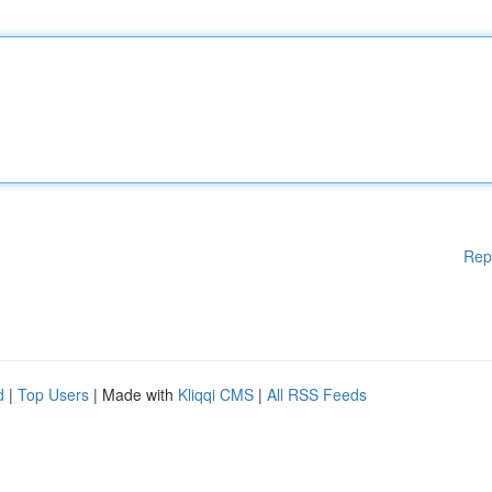
Rep
d
|
Top Users
| Made with
Kliqqi CMS
|
All RSS Feeds