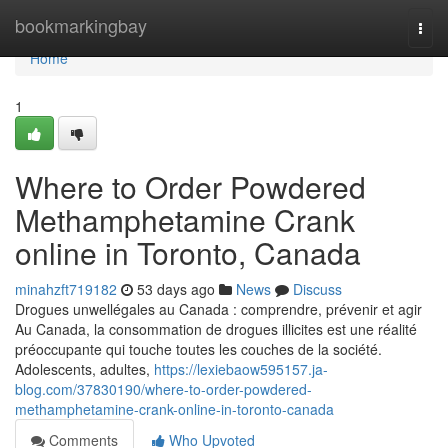
Home
bookmarkingbay
Togg
navi
Home
1
Where to Order Powdered
Methamphetamine Crank
online in Toronto, Canada
minahzft719182
53 days ago
News
Discuss
Drogues unwellégales au Canada : comprendre, prévenir et agir
Au Canada, la consommation de drogues illicites est une réalité
préoccupante qui touche toutes les couches de la société.
Adolescents, adultes,
https://lexiebaow595157.ja-
blog.com/37830190/where-to-order-powdered-
methamphetamine-crank-online-in-toronto-canada
Comments
Who Upvoted