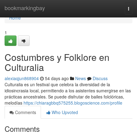
Home
bookmarkingbay
Togg
navi
Home
1
Costumbres y Folklore en
Culturalia
alexiaqjun868904
54 days ago
News
Discuss
Culturalia es un festival que celebra la diversidad de la
idiosincrasia local, permitiendo a los asistentes sumergirse en las
prácticas ancestrales. Se puede disfrutar de bailes folclóricas,
melodías
https://chiaragbbq575255.blogoscience.com/profile
Comments
Who Upvoted
Comments