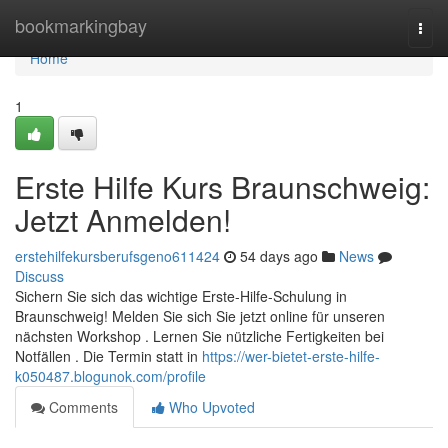
Home
bookmarkingbay
Togg
navi
Home
1
Erste Hilfe Kurs Braunschweig:
Jetzt Anmelden!
erstehilfekursberufsgeno611424
54 days ago
News
Discuss
Sichern Sie sich das wichtige Erste-Hilfe-Schulung in
Braunschweig! Melden Sie sich Sie jetzt online für unseren
nächsten Workshop . Lernen Sie nützliche Fertigkeiten bei
Notfällen . Die Termin statt in
https://wer-bietet-erste-hilfe-
k050487.blogunok.com/profile
Comments
Who Upvoted