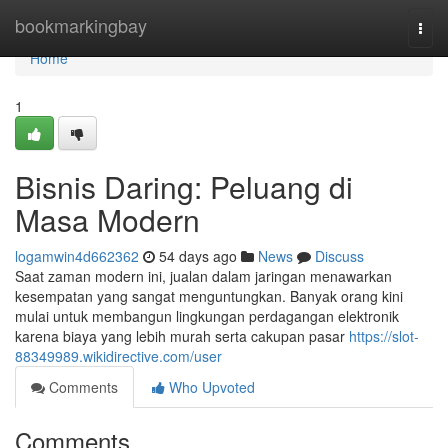
Home
bookmarkingbay
Togg
navi
Home
1
Bisnis Daring: Peluang di
Masa Modern
logamwin4d662362
54 days ago
News
Discuss
Saat zaman modern ini, jualan dalam jaringan menawarkan
kesempatan yang sangat menguntungkan. Banyak orang kini
mulai untuk membangun lingkungan perdagangan elektronik
karena biaya yang lebih murah serta cakupan pasar
https://slot-
88349989.wikidirective.com/user
Comments
Who Upvoted
Comments