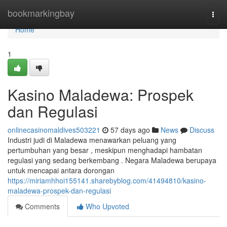
Home
bookmarkingbay
Togg
navi
Home
1
Kasino Maladewa: Prospek
dan Regulasi
onlinecasinomaldives503221
57 days ago
News
Discuss
Industri judi di Maladewa menawarkan peluang yang
pertumbuhan yang besar , meskipun menghadapi hambatan
regulasi yang sedang berkembang . Negara Maladewa berupaya
untuk mencapai antara dorongan
https://miriamhhoi155141.sharebyblog.com/41494810/kasino-
maladewa-prospek-dan-regulasi
Comments
Who Upvoted