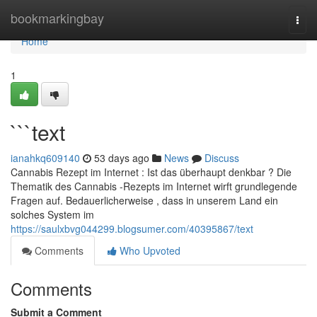
Home
bookmarkingbay
Togg
navi
Home
1
```text
ianahkq609140
53 days ago
News
Discuss
Cannabis Rezept im Internet : Ist das überhaupt denkbar ? Die
Thematik des Cannabis -Rezepts im Internet wirft grundlegende
Fragen auf. Bedauerlicherweise , dass in unserem Land ein
solches System im
https://saulxbvg044299.blogsumer.com/40395867/text
Comments
Who Upvoted
Comments
Submit a Comment