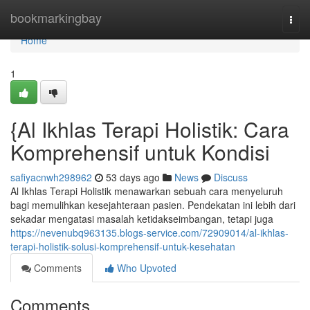
Home
bookmarkingbay
Togg
navi
Home
1
{Al Ikhlas Terapi Holistik: Cara
Komprehensif untuk Kondisi
safiyacnwh298962
53 days ago
News
Discuss
Al Ikhlas Terapi Holistik menawarkan sebuah cara menyeluruh
bagi memulihkan kesejahteraan pasien. Pendekatan ini lebih dari
sekadar mengatasi masalah ketidakseimbangan, tetapi juga
https://nevenubq963135.blogs-service.com/72909014/al-ikhlas-
terapi-holistik-solusi-komprehensif-untuk-kesehatan
Comments
Who Upvoted
Comments