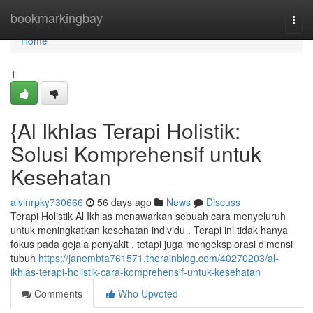
Home
bookmarkingbay
Togg
navi
Home
1
{Al Ikhlas Terapi Holistik:
Solusi Komprehensif untuk
Kesehatan
alvinrpky730666
56 days ago
News
Discuss
Terapi Holistik Al Ikhlas menawarkan sebuah cara menyeluruh
untuk meningkatkan kesehatan individu . Terapi ini tidak hanya
fokus pada gejala penyakit , tetapi juga mengeksplorasi dimensi
tubuh
https://janembta761571.therainblog.com/40270203/al-
ikhlas-terapi-holistik-cara-komprehensif-untuk-kesehatan
Comments
Who Upvoted