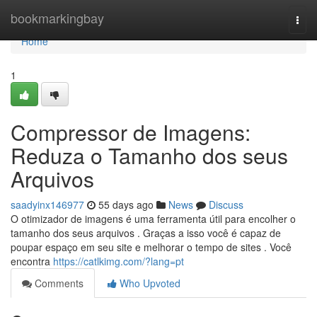
Home
bookmarkingbay
Togg
navi
Home
1
Compressor de Imagens:
Reduza o Tamanho dos seus
Arquivos
saadyinx146977
55 days ago
News
Discuss
O otimizador de imagens é uma ferramenta útil para encolher o
tamanho dos seus arquivos . Graças a isso você é capaz de
poupar espaço em seu site e melhorar o tempo de sites . Você
encontra
https://catlkimg.com/?lang=pt
Comments
Who Upvoted