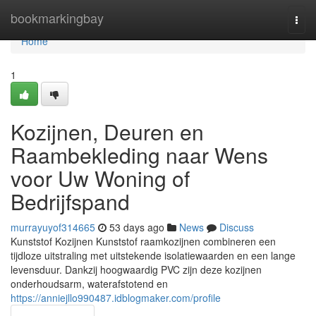
Home
bookmarkingbay
Togg
navi
Home
1
Kozijnen, Deuren en
Raambekleding naar Wens
voor Uw Woning of
Bedrijfspand
murrayuyof314665
53 days ago
News
Discuss
Kunststof Kozijnen Kunststof raamkozijnen combineren een
tijdloze uitstraling met uitstekende isolatiewaarden en een lange
levensduur. Dankzij hoogwaardig PVC zijn deze kozijnen
onderhoudsarm, waterafstotend en
https://anniejllo990487.idblogmaker.com/profile