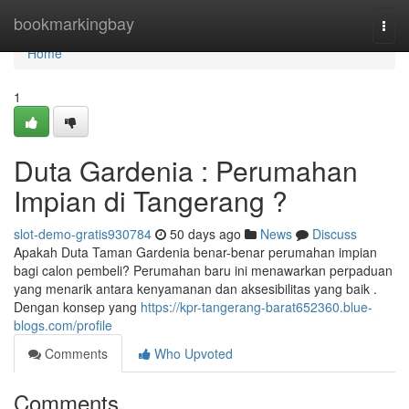
Home
bookmarkingbay
Togg
navi
Home
1
Duta Gardenia : Perumahan
Impian di Tangerang ?
slot-demo-gratis930784
50 days ago
News
Discuss
Apakah Duta Taman Gardenia benar-benar perumahan impian
bagi calon pembeli? Perumahan baru ini menawarkan perpaduan
yang menarik antara kenyamanan dan aksesibilitas yang baik .
Dengan konsep yang
https://kpr-tangerang-barat652360.blue-
blogs.com/profile
Comments
Who Upvoted
Comments