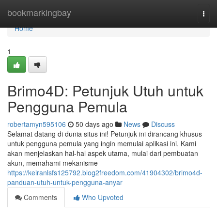
Home
bookmarkingbay
Togg
navi
Home
1
Brimo4D: Petunjuk Utuh untuk
Pengguna Pemula
robertamyn595106
50 days ago
News
Discuss
Selamat datang di dunia situs ini! Petunjuk ini dirancang khusus
untuk pengguna pemula yang ingin memulai aplikasi ini. Kami
akan menjelaskan hal-hal aspek utama, mulai dari pembuatan
akun, memahami mekanisme
https://keiranlsfs125792.blog2freedom.com/41904302/brimo4d-
panduan-utuh-untuk-pengguna-anyar
Comments
Who Upvoted