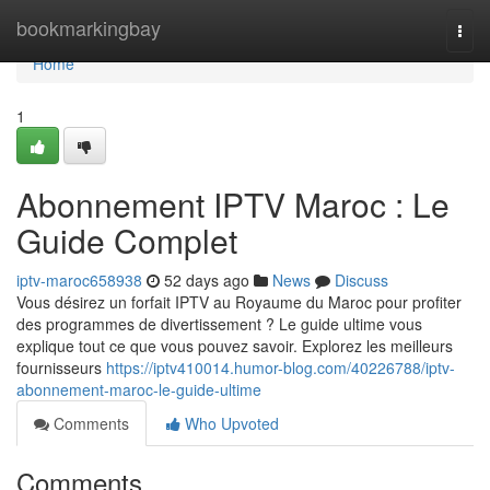
Home
bookmarkingbay
Togg
navi
Home
1
Abonnement IPTV Maroc : Le
Guide Complet
iptv-maroc658938
52 days ago
News
Discuss
Vous désirez un forfait IPTV au Royaume du Maroc pour profiter
des programmes de divertissement ? Le guide ultime vous
explique tout ce que vous pouvez savoir. Explorez les meilleurs
fournisseurs
https://iptv410014.humor-blog.com/40226788/iptv-
abonnement-maroc-le-guide-ultime
Comments
Who Upvoted
Comments