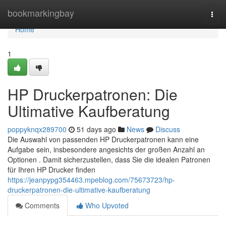
Home
bookmarkingbay
Togg
navi
Home
1
HP Druckerpatronen: Die
Ultimative Kaufberatung
poppyknqx289700
51 days ago
News
Discuss
Die Auswahl von passenden HP Druckerpatronen kann eine
Aufgabe sein, insbesondere angesichts der großen Anzahl an
Optionen . Damit sicherzustellen, dass Sie die idealen Patronen
für Ihren HP Drucker finden
https://jeanpypg354463.mpeblog.com/75673723/hp-
druckerpatronen-die-ultimative-kaufberatung
Comments
Who Upvoted